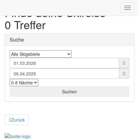
Finde deine Skireise
Toggl
navig
0 Treffer
Suche
Zurück