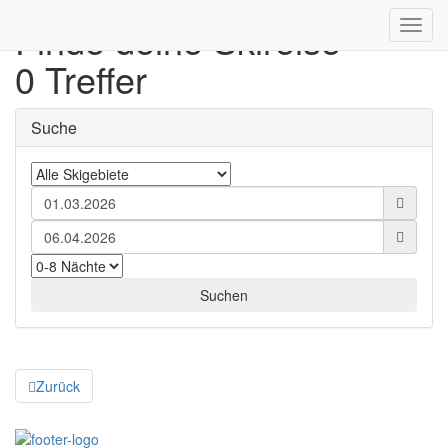
Finde deine Skireise
Toggl
navig
0 Treffer
Suche
Zurück