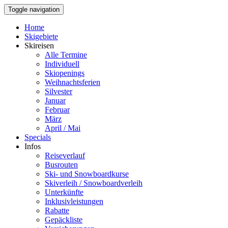
Toggle navigation
Home
Skigebiete
Skireisen
Alle Termine
Individuell
Skiopenings
Weihnachtsferien
Silvester
Januar
Februar
März
April / Mai
Specials
Infos
Reiseverlauf
Busrouten
Ski- und Snowboardkurse
Skiverleih / Snowboardverleih
Unterkünfte
Inklusivleistungen
Rabatte
Gepäckliste