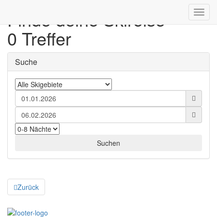
Finde deine Skireise
Toggl
navig
0 Treffer
Suche
Zurück