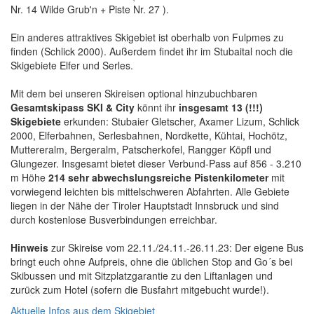
Nr. 14 Wilde Grub'n + Piste Nr. 27 ).
Ein anderes attraktives Skigebiet ist oberhalb von Fulpmes zu
finden (Schlick 2000). Außerdem findet ihr im Stubaital noch die
Skigebiete Elfer und Serles.
Mit dem bei unseren Skireisen optional hinzubuchbaren
Gesamtskipass SKI & City
könnt ihr
insgesamt 13 (!!!)
Skigebiete
erkunden: Stubaier Gletscher, Axamer Lizum, Schlick
2000, Elferbahnen, Serlesbahnen, Nordkette, Kühtai, Hochötz,
Muttereralm, Bergeralm, Patscherkofel, Rangger Köpfl und
Glungezer. Insgesamt bietet dieser Verbund-Pass auf 856 - 3.210
m Höhe
214 sehr abwechslungsreiche Pistenkilometer
mit
vorwiegend leichten bis mittelschweren Abfahrten. Alle Gebiete
liegen in der Nähe der Tiroler Hauptstadt Innsbruck und sind
durch kostenlose Busverbindungen erreichbar.
Hinweis
zur Skireise vom 22.11./24.11.-26.11.23: Der eigene Bus
bringt euch ohne Aufpreis, ohne die üblichen Stop and Go´s bei
Skibussen und mit Sitzplatzgarantie zu den Liftanlagen und
zurück zum Hotel (sofern die Busfahrt mitgebucht wurde!).
Aktuelle Infos aus dem Skigebiet