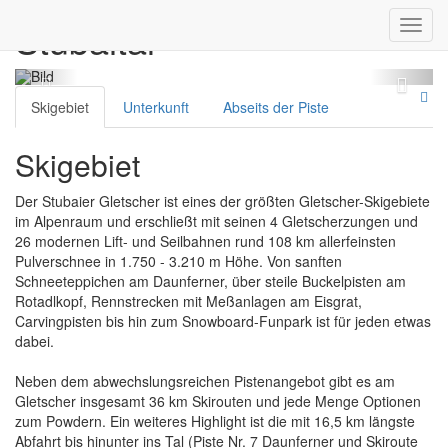
Stubaital
Toggl
navig
Skigebiet
Unterkunft
Abseits der Piste
Skigebiet
Der Stubaier Gletscher ist eines der größten Gletscher-Skigebiete
im Alpenraum und erschließt mit seinen 4 Gletscherzungen und
26 modernen Lift- und Seilbahnen rund 108 km allerfeinsten
Pulverschnee in 1.750 - 3.210 m Höhe. Von sanften
Schneeteppichen am Daunferner, über steile Buckelpisten am
Rotadlkopf, Rennstrecken mit Meßanlagen am Eisgrat,
Carvingpisten bis hin zum Snowboard-Funpark ist für jeden etwas
dabei.
Neben dem abwechslungsreichen Pistenangebot gibt es am
Gletscher insgesamt 36 km Skirouten und jede Menge Optionen
zum Powdern. Ein weiteres Highlight ist die mit 16,5 km längste
Abfahrt bis hinunter ins Tal (Piste Nr. 7 Daunferner und Skiroute