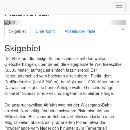
Kaunertal
Toggl
navig
Skigebiet
Unterkunft
Abseits der Piste
Skigebiet
Der Blick auf die riesige Schneeschüssel mit den weiten
Gletscherhängen, über denen die eisgepanzerte Weißseespitze
(3.535 Meter) aufragt, ist einfach faszinierend! Der
Höhenunterschied vom höchsten erreichbaren Punkt, dem
Dreiländerblick (fast 3.200 m), beträgt rund 1.000 Höhenmeter.
Dazwischen liegt eine bunte Abfolge weiter Gletscherhänge,
schneller Schuss-Strecken und angenehm kupierter Hänge.
Die anspruchsvollste Abfahrt wird mit der Wiesejaggl-Bahn
erreicht. Nordseitig führt eine schwarze Piste hinunter zur
Mittelstation. Bei sicheren Schneeverhältnissen locken auch
Möglichkeiten abseits der präparierten Pisten, etwa die
Powderhänge vom Nederjoch hinunter zum Fernergrieß.