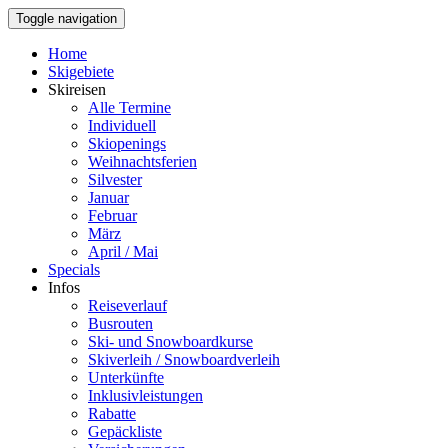
Toggle navigation
Home
Skigebiete
Skireisen
Alle Termine
Individuell
Skiopenings
Weihnachtsferien
Silvester
Januar
Februar
März
April / Mai
Specials
Infos
Reiseverlauf
Busrouten
Ski- und Snowboardkurse
Skiverleih / Snowboardverleih
Unterkünfte
Inklusivleistungen
Rabatte
Gepäckliste