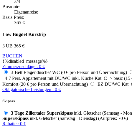
3/4
Busroute:
Eigenanreise
Basis-Preis:
365
€
Low Bugdet Kurztrip
3 ÜB
365
€
BUCHEN
{%disabled_message%}
Zimmerzuschläge
:
0
€
3-Bett Etagendusche/-WC (0 € pro Person und Übernachtung)
4-7 Pers. Appartement mit DU/WC inkl. Küche Kat. C -> basic (15 
Komfort (20 € pro Person und Übernachtung)
EZ DU/WC Kat. C -
Obligatorische Leistungen
:
0
€
Skipass
3 Tage Zillertaler Superskipass
inkl. Gletscher (Samstag - Mont
Superskipass
inkl. Gletscher (Samstag - Dienstag) (Aufpreis: 70 €)
Rabatte
:
0
€