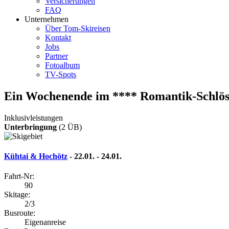
Versicherungen
FAQ
Unternehmen
Über Tom-Skireisen
Kontakt
Jobs
Partner
Fotoalbum
TV-Spots
Ein Wochenende im **** Romantik-Schlös
Inklusivleistungen
Unterbringung
(2 ÜB)
Kühtai & Hochötz
- 22.01. - 24.01.
Fahrt-Nr:
90
Skitage:
2/3
Busroute:
Eigenanreise