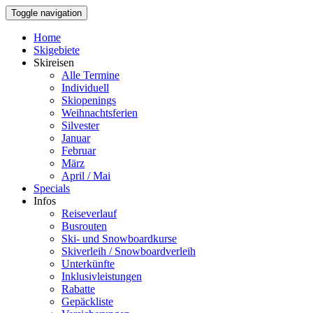
Toggle navigation
Home
Skigebiete
Skireisen
Alle Termine
Individuell
Skiopenings
Weihnachtsferien
Silvester
Januar
Februar
März
April / Mai
Specials
Infos
Reiseverlauf
Busrouten
Ski- und Snowboardkurse
Skiverleih / Snowboardverleih
Unterkünfte
Inklusivleistungen
Rabatte
Gepäckliste