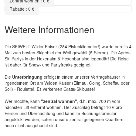
Zentral wohnen
:
0
€
Rabatte
:
0
€
Weitere Informationen
Die SKIWELT Wilder Kaiser (284 Pistenkilometer!) wurde bereits 4
Mal zum besten Skigebiet der Welt gewählt (5 Sterne). Die Après-
Ski Partys in der Hexenalm & Hexenbar sind legendär! Die Reise
ist daher für Snow- und Partyfreaks geeignet!
Die
Unterbringung
erfolgt in einem unserer Vertragshäuser in
irgendeinem Ort am Wilden Kaiser (Ellmau, Going, Scheffau oder
Söll) - Roulette!. Es verkehren Gratis-Skibusse!
Wer möchte, kann
"zentral wohnen"
, d.h. max. 700 m vom
nächsten Lift entfernt wohnen. Der Zuschlag beträgt 10 € pro
Person und Übernachtung und kann im Buchungsformular
angeklickt werden, sofern unsere zentral gelegenen Quartiere
noch nicht ausgebucht sind.