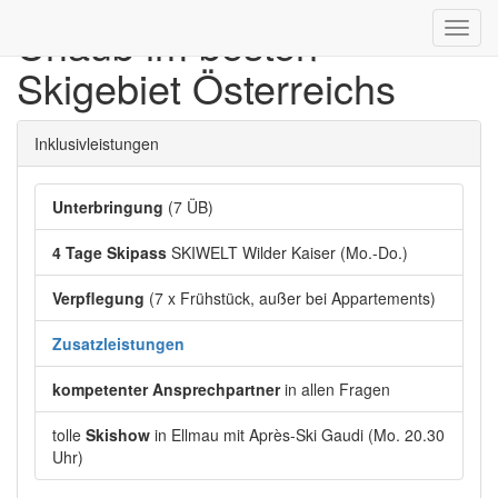
Urlaub im besten
Toggl
navig
Skigebiet Österreichs
Inklusivleistungen
Unterbringung
(7 ÜB)
4 Tage Skipass
SKIWELT Wilder Kaiser (Mo.-Do.)
Verpflegung
(7 x Frühstück, außer bei Appartements)
Zusatzleistungen
kompetenter Ansprechpartner
in allen Fragen
tolle
Skishow
in Ellmau mit Après-Ski Gaudi (Mo. 20.30
Uhr)