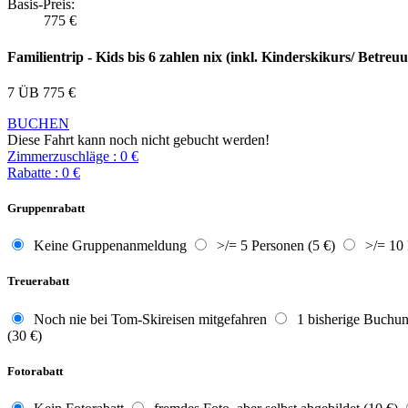
Basis-Preis:
775
€
Familientrip - Kids bis 6 zahlen nix (inkl. Kinderskikurs/ Betreu
7 ÜB
775
€
BUCHEN
Diese Fahrt kann noch nicht gebucht werden!
Zimmerzuschläge
:
0
€
Rabatte
:
0
€
Gruppenrabatt
Keine Gruppenanmeldung
>/= 5 Personen (5 €)
>/= 10 
Treuerabatt
Noch nie bei Tom-Skireisen mitgefahren
1 bisherige Buchun
(30 €)
Fotorabatt