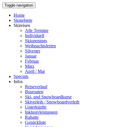
Toggle navigation
Home
Skigebiete
Skireisen
Alle Termine
Individuell
Skiopenings
Weihnachtsferien
Silvester
Januar
Februar
März
April / Mai
Specials
Infos
Reiseverlauf
Busrouten
Ski- und Snowboardkurse
Skiverleih / Snowboardverleih
Unterkünfte
Inklusivleistungen
Rabatte
Gepäckliste