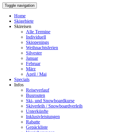
Toggle navigation
Home
Skigebiete
Skireisen
Alle Termine
Individuell
Skiopenings
Weihnachtsferien
Silvester
Januar
Februar
März
April / Mai
Specials
Infos
Reiseverlauf
Busrouten
Ski- und Snowboardkurse
Skiverleih / Snowboardverleih
Unterkünfte
Inklusivleistungen
Rabatte
Gepäckliste