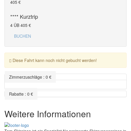
405
€
**** Kurztrip
4 ÜB
405
€
BUCHEN
Diese Fahrt kann noch nicht gebucht werden!
Zimmerzuschläge
:
0
€
Rabatte
:
0
€
Weitere Informationen
Tom-Skireisen ist ein Spezialist für preiswerte Skigruppenreisen in