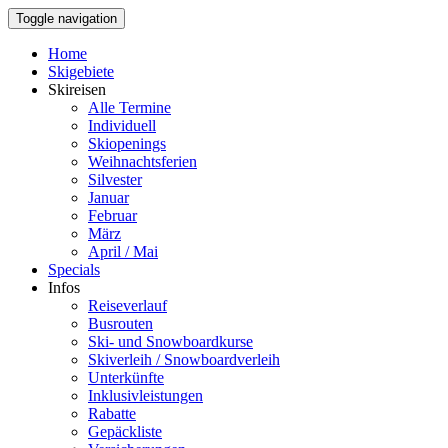
Toggle navigation
Home
Skigebiete
Skireisen
Alle Termine
Individuell
Skiopenings
Weihnachtsferien
Silvester
Januar
Februar
März
April / Mai
Specials
Infos
Reiseverlauf
Busrouten
Ski- und Snowboardkurse
Skiverleih / Snowboardverleih
Unterkünfte
Inklusivleistungen
Rabatte
Gepäckliste