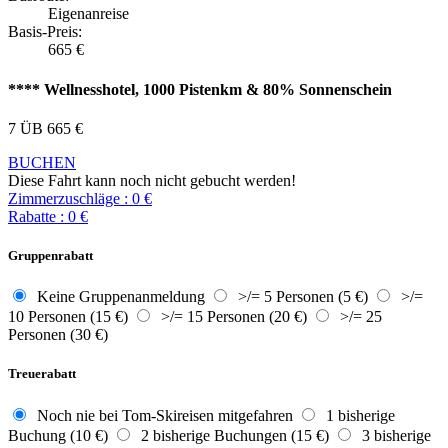
Eigenanreise
Basis-Preis:
665
€
**** Wellnesshotel, 1000 Pistenkm & 80% Sonnenschein
7 ÜB
665
€
BUCHEN
Diese Fahrt kann noch nicht gebucht werden!
Zimmerzuschläge
:
0
€
Rabatte
:
0
€
Gruppenrabatt
Keine Gruppenanmeldung
>/= 5 Personen (5 €)
>/=
10 Personen (15 €)
>/= 15 Personen (20 €)
>/= 25
Personen (30 €)
Treuerabatt
Noch nie bei Tom-Skireisen mitgefahren
1 bisherige
Buchung (10 €)
2 bisherige Buchungen (15 €)
3 bisherige