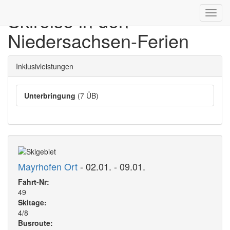
Skireise in den
Toggl
navig
Niedersachsen-Ferien
Inklusivleistungen
Unterbringung
(7 ÜB)
Mayrhofen Ort
- 02.01. - 09.01.
Fahrt-Nr:
49
Skitage:
4/8
Busroute: