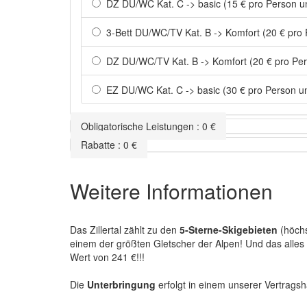
DZ DU/WC Kat. C -> basic (15 € pro Person u
3-Bett DU/WC/TV Kat. B -> Komfort (20 € pro
DZ DU/WC/TV Kat. B -> Komfort (20 € pro Pe
EZ DU/WC Kat. C -> basic (30 € pro Person u
Obligatorische Leistungen
:
0
€
Rabatte
:
0
€
Weitere Informationen
Das Zillertal zählt zu den
5-Sterne-Skigebieten
(höchs
einem der größten Gletscher der Alpen! Und das all
Wert von 241 €!!!
Die
Unterbringung
erfolgt in einem unserer Vertragsh