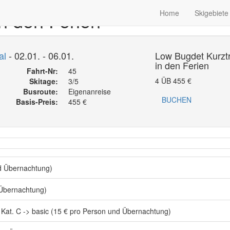
n den Ferien
Home
Skigebiete
al
- 02.01. - 06.01.
Low Bugdet Kurztr
in den Ferien
Fahrt-Nr:
45
4 ÜB
455
€
Skitage:
3/5
Busroute:
Eigenanreise
BUCHEN
Basis-Preis:
455
€
d Übernachtung)
Übernachtung)
Kat. C -> basic (15 € pro Person und Übernachtung)