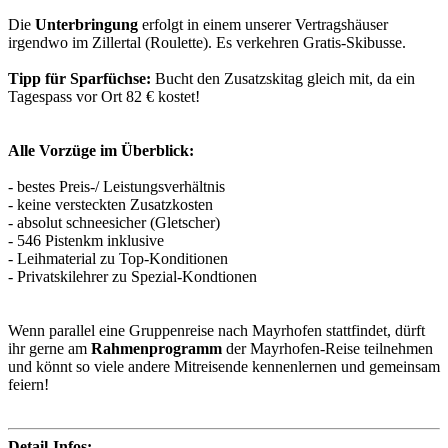
Die
Unterbringung
erfolgt in einem unserer Vertragshäuser
irgendwo im Zillertal (Roulette). Es verkehren Gratis-Skibusse.
Tipp für Sparfüchse:
Bucht den Zusatzskitag gleich mit, da ein
Tagespass vor Ort 82 € kostet!
Alle Vorzüge im Überblick:
- bestes Preis-/ Leistungsverhältnis
- keine versteckten Zusatzkosten
- absolut schneesicher (Gletscher)
- 546 Pistenkm inklusive
- Leihmaterial zu Top-Konditionen
- Privatskilehrer zu Spezial-Kondtionen
Wenn parallel eine Gruppenreise nach Mayrhofen stattfindet, dürft
ihr gerne am
Rahmenprogramm
der Mayrhofen-Reise teilnehmen
und könnt so viele andere Mitreisende kennenlernen und gemeinsam
feiern!
Detail-Infos: