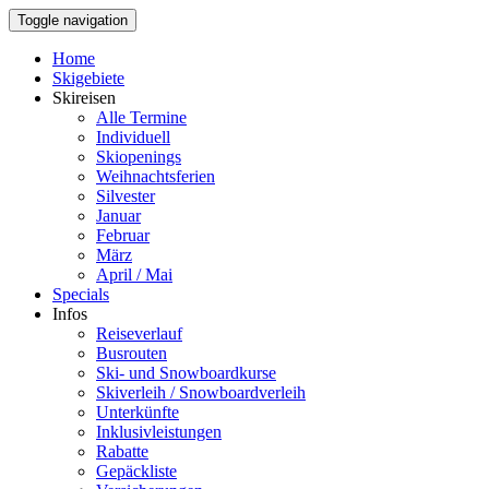
Toggle navigation
Home
Skigebiete
Skireisen
Alle Termine
Individuell
Skiopenings
Weihnachtsferien
Silvester
Januar
Februar
März
April / Mai
Specials
Infos
Reiseverlauf
Busrouten
Ski- und Snowboardkurse
Skiverleih / Snowboardverleih
Unterkünfte
Inklusivleistungen
Rabatte
Gepäckliste