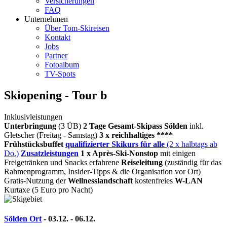
Versicherungen
FAQ
Unternehmen
Über Tom-Skireisen
Kontakt
Jobs
Partner
Fotoalbum
TV-Spots
Skiopening - Tour b
Inklusivleistungen
Unterbringung
(3 ÜB)
2 Tage Gesamt-Skipass Sölden
inkl.
Gletscher (Freitag - Samstag)
3 x reichhaltiges ****
Frühstücksbuffet
qualifizierter Skikurs für alle
(2 x halbtags ab
Do.)
Zusatzleistungen
1 x Après-Ski-Nonstop
mit einigen
Freigetränken und Snacks
erfahrene
Reiseleitung
(zuständig für das
Rahmenprogramm, Insider-Tipps & die Organisation vor Ort)
Gratis-Nutzung der
Wellnesslandschaft
kostenfreies
W-LAN
Kurtaxe (5 Euro pro Nacht)
Sölden Ort
- 03.12. - 06.12.