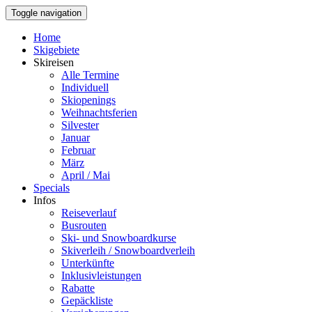
Toggle navigation
Home
Skigebiete
Skireisen
Alle Termine
Individuell
Skiopenings
Weihnachtsferien
Silvester
Januar
Februar
März
April / Mai
Specials
Infos
Reiseverlauf
Busrouten
Ski- und Snowboardkurse
Skiverleih / Snowboardverleih
Unterkünfte
Inklusivleistungen
Rabatte
Gepäckliste