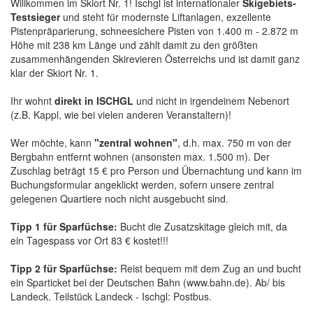
Willkommen im Skiort Nr. 1! Ischgl ist internationaler
Skigebiets-
Testsieger
und steht für modernste Liftanlagen, exzellente
Pistenpräparierung, schneesichere Pisten von 1.400 m - 2.872 m
Höhe mit 238 km Länge und zählt damit zu den größten
zusammenhängenden Skirevieren Österreichs und ist damit ganz
klar der Skiort Nr. 1.
Ihr wohnt
direkt in ISCHGL
und nicht in irgendeinem Nebenort
(z.B. Kappl, wie bei vielen anderen Veranstaltern)!
Wer möchte, kann
"zentral wohnen"
, d.h. max. 750 m von der
Bergbahn entfernt wohnen (ansonsten max. 1.500 m). Der
Zuschlag beträgt 15 € pro Person und Übernachtung und kann im
Buchungsformular angeklickt werden, sofern unsere zentral
gelegenen Quartiere noch nicht ausgebucht sind.
Tipp 1 für Sparfüchse:
Bucht die Zusatzskitage gleich mit, da
ein Tagespass vor Ort 83 € kostet!!!
Tipp 2 für Sparfüchse:
Reist bequem mit dem Zug an und bucht
ein Sparticket bei der Deutschen Bahn (www.bahn.de). Ab/ bis
Landeck. Teilstück Landeck - Ischgl: Postbus.