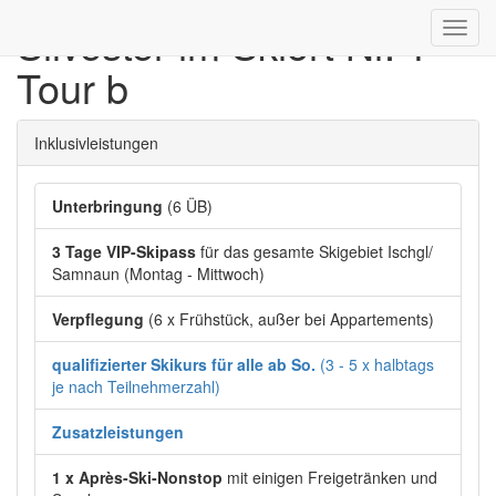
Silvester im Skiort Nr. 1 -
Toggl
navig
Tour b
Inklusivleistungen
Unterbringung
(6 ÜB)
3 Tage VIP-Skipass
für das gesamte Skigebiet Ischgl/
Samnaun (Montag - Mittwoch)
Verpflegung
(6 x Frühstück, außer bei Appartements)
qualifizierter Skikurs für alle ab So.
(3 - 5 x halbtags
je nach Teilnehmerzahl)
Zusatzleistungen
1 x Après-Ski-Nonstop
mit einigen Freigetränken und