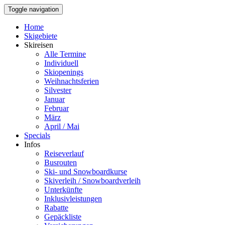
Toggle navigation
Home
Skigebiete
Skireisen
Alle Termine
Individuell
Skiopenings
Weihnachtsferien
Silvester
Januar
Februar
März
April / Mai
Specials
Infos
Reiseverlauf
Busrouten
Ski- und Snowboardkurse
Skiverleih / Snowboardverleih
Unterkünfte
Inklusivleistungen
Rabatte
Gepäckliste