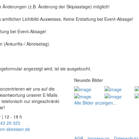
er Änderungen (z.B. Änderung der Skipasstage) möglich!
s amtlichen Lichtbild-Ausweises. Keine Erstattung bei Event-Absage!
attung bei Event-Absage!
 (Ankunfts-/ Abreisetag).
gsformular angezeigt wird, ist sie ausgebucht.
Neueste Bilder
konzentrieren wir uns auf die
Beantwortung unserer E-Mails
 telefonisch nur eingeschränkt
Alle Bilder anzeigen...
ar!
 | 12 - 18 h
 43 29 323
om-skireisen.de
AGB
Impressum
Datenschutz