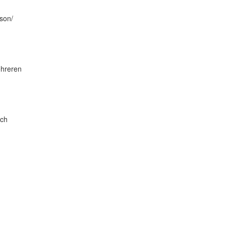
son/
ehreren
ach