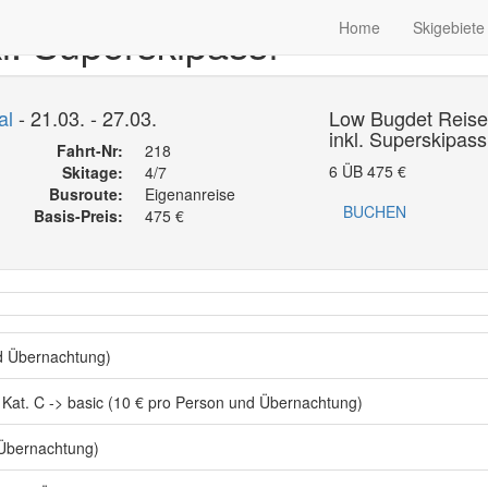
l. Superskipass!
Home
Skigebiete
al
- 21.03. - 27.03.
Low Bugdet Reis
inkl. Superskipass
Fahrt-Nr:
218
6 ÜB
475
€
Skitage:
4/7
Busroute:
Eigenanreise
BUCHEN
Basis-Preis:
475
€
d Übernachtung)
Kat. C -> basic (10 € pro Person und Übernachtung)
Übernachtung)