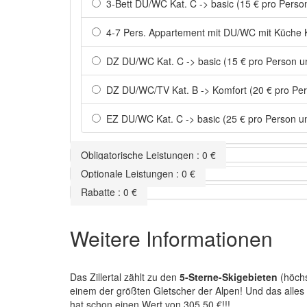
3-Bett DU/WC Kat. C -> basic (15 € pro Pers
4-7 Pers. Appartement mit DU/WC mit Küche K
DZ DU/WC Kat. C -> basic (15 € pro Person u
DZ DU/WC/TV Kat. B -> Komfort (20 € pro Pe
EZ DU/WC Kat. C -> basic (25 € pro Person u
Obligatorische Leistungen
:
0
€
Optionale Leistungen
:
0
€
Rabatte
:
0
€
Weitere Informationen
Das Zillertal zählt zu den
5-Sterne-Skigebieten
(höchs
einem der größten Gletscher der Alpen! Und das alle
hat schon einen Wert von 305,50 €!!!