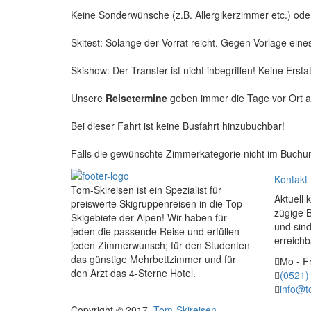
Keine Sonderwünsche (z.B. Allergikerzimmer etc.) od
Skitest: Solange der Vorrat reicht. Gegen Vorlage eine
Skishow: Der Transfer ist nicht inbegriffen! Keine Erst
Unsere
Reisetermine
geben immer die Tage vor Ort an
Bei dieser Fahrt ist keine Busfahrt hinzubuchbar!
Falls die gewünschte Zimmerkategorie nicht im Buchun
Kontakt
Tom-Skireisen ist ein Spezialist für
Aktuell 
preiswerte Skigruppenreisen in die Top-
zügige 
Skigebiete der Alpen! Wir haben für
und sind
jeden die passende Reise und erfüllen
erreichb
jeden Zimmerwunsch; für den Studenten
das günstige Mehrbettzimmer und für
Mo - Fr
den Arzt das 4-Sterne Hotel.
(0521)
info@t
Copyright © 2017.
Tom-Skireisen
.