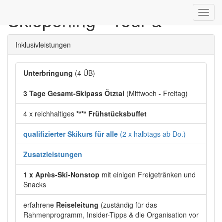
Skiopening - Tour a
Toggl
navig
Inklusivleistungen
Unterbringung
(4 ÜB)
3 Tage Gesamt-Skipass Ötztal
(Mittwoch - Freitag)
4 x reichhaltiges
**** Frühstücksbuffet
qualifizierter Skikurs für alle
(2 x halbtags ab Do.)
Zusatzleistungen
1 x Après-Ski-Nonstop
mit einigen Freigetränken und
Snacks
erfahrene
Reiseleitung
(zuständig für das
Rahmenprogramm, Insider-Tipps & die Organisation vor