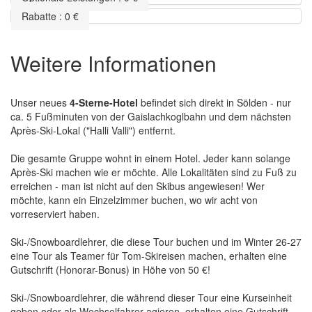
Rabatte
:
0
€
Weitere Informationen
Unser neues
4-Sterne-Hotel
befindet sich direkt in Sölden - nur
ca. 5 Fußminuten von der Gaislachkoglbahn und dem nächsten
Après-Ski-Lokal ("Halli Valli") entfernt.
Die gesamte Gruppe wohnt in einem Hotel. Jeder kann solange
Après-Ski machen wie er möchte. Alle Lokalitäten sind zu Fuß zu
erreichen - man ist nicht auf den Skibus angewiesen! Wer
möchte, kann ein Einzelzimmer buchen, wo wir acht von
vorreserviert haben.
Ski-/Snowboardlehrer, die diese Tour buchen und im Winter 26-27
eine Tour als Teamer für Tom-Skireisen machen, erhalten eine
Gutschrift (Honorar-Bonus) in Höhe von 50 €!
Ski-/Snowboardlehrer, die während dieser Tour eine Kurseinheit
geben oder als Wechselfahrer agieren, erhalten eine Gutschrift