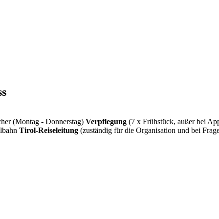
ss
cher (Montag - Donnerstag)
Verpflegung
(7 x Frühstück, außer bei Ap
elbahn
Tirol-Reiseleitung
(zuständig für die Organisation und bei Fra