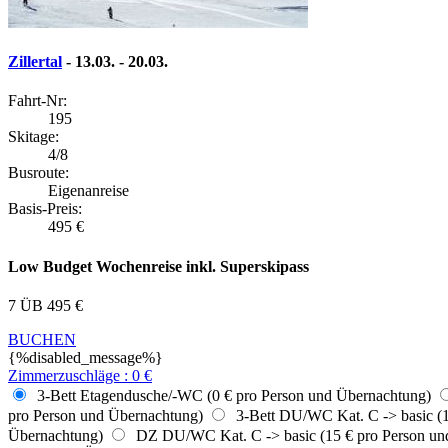
Zillertal
- 13.03. - 20.03.
Fahrt-Nr:
195
Skitage:
4/8
Busroute:
Eigenanreise
Basis-Preis:
495
€
Low Budget Wochenreise inkl. Superskipass
7 ÜB
495
€
BUCHEN
{%disabled_message%}
Zimmerzuschläge
:
0
€
3-Bett Etagendusche/-WC (0 € pro Person und Übernachtung)
pro Person und Übernachtung)
3-Bett DU/WC Kat. C -> basic (1
Übernachtung)
DZ DU/WC Kat. C -> basic (15 € pro Person un