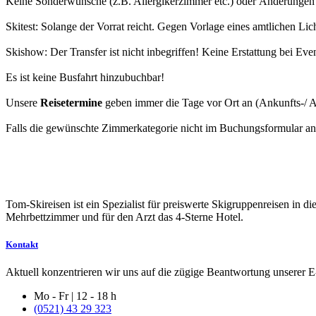
Keine Sonderwünsche (z.B. Allergikerzimmer etc.) oder Änderungen 
Skitest: Solange der Vorrat reicht. Gegen Vorlage eines amtlichen Li
Skishow: Der Transfer ist nicht inbegriffen! Keine Erstattung bei Eve
Es ist keine Busfahrt hinzubuchbar!
Unsere
Reisetermine
geben immer die Tage vor Ort an (Ankunfts-/ A
Falls die gewünschte Zimmerkategorie nicht im Buchungsformular ange
Tom-Skireisen ist ein Spezialist für preiswerte Skigruppenreisen in 
Mehrbettzimmer und für den Arzt das 4-Sterne Hotel.
Kontakt
Aktuell konzentrieren wir uns auf die zügige Beantwortung unserer E-
Mo - Fr | 12 - 18 h
(0521) 43 29 323