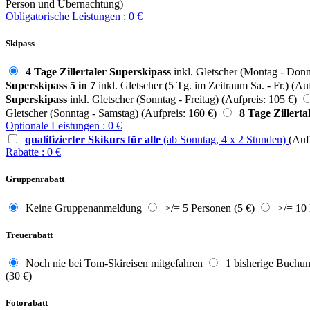
Person und Übernachtung)
Obligatorische Leistungen
:
0
€
Skipass
4 Tage Zillertaler Superskipass
inkl. Gletscher (Montag - Donne
Superskipass 5 in 7
inkl. Gletscher (5 Tg. im Zeitraum Sa. - Fr.) (Auf
Superskipass
inkl. Gletscher (Sonntag - Freitag) (Aufpreis: 105 €)
Gletscher (Sonntag - Samstag) (Aufpreis: 160 €)
8 Tage Zillerta
Optionale Leistungen
:
0
€
qualifizierter Skikurs für alle
(ab Sonntag, 4 x 2 Stunden)
(Auf
Rabatte
:
0
€
Gruppenrabatt
Keine Gruppenanmeldung
>/= 5 Personen (5 €)
>/= 10 
Treuerabatt
Noch nie bei Tom-Skireisen mitgefahren
1 bisherige Buchun
(30 €)
Fotorabatt