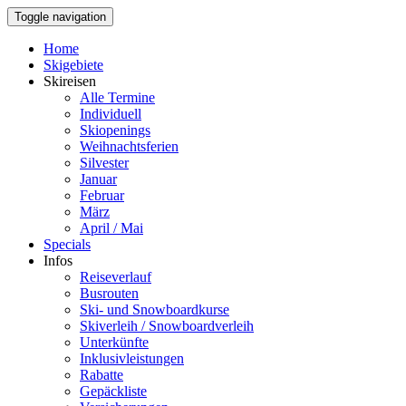
Toggle navigation
Home
Skigebiete
Skireisen
Alle Termine
Individuell
Skiopenings
Weihnachtsferien
Silvester
Januar
Februar
März
April / Mai
Specials
Infos
Reiseverlauf
Busrouten
Ski- und Snowboardkurse
Skiverleih / Snowboardverleih
Unterkünfte
Inklusivleistungen
Rabatte
Gepäckliste