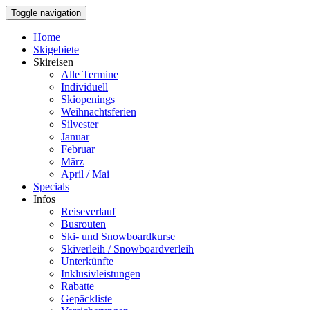
Toggle navigation
Home
Skigebiete
Skireisen
Alle Termine
Individuell
Skiopenings
Weihnachtsferien
Silvester
Januar
Februar
März
April / Mai
Specials
Infos
Reiseverlauf
Busrouten
Ski- und Snowboardkurse
Skiverleih / Snowboardverleih
Unterkünfte
Inklusivleistungen
Rabatte
Gepäckliste