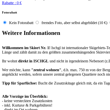
Rabatte
:
0
€
Fotorabatt
Kein Fotorabatt
fremdes Foto, aber selbst abgebildet (10 €)
Weitere Informationen
Willkommen im Skiort Nr. 1!
Ischgl ist internationaler Skigebiets-
Länge und zählt damit zu den größten zusammenhängenden Skirevieren 
Ihr wohnt
direkt in ISCHGL
und nicht in irgendeinem Nebenort (z.B
Wer möchte, kann
"zentral wohnen"
, d.h. max. 750 m von der Ber
angeklickt werden, sofern unsere zentral gelegenen Quartiere noch ni
Tipp für Sparfüchse:
Bucht die Zusatzskitage gleich mit, da ein Tag
Alle Vorzüge im Überblick:
- keine versteckten Zusatzkosten
- inkl. Kurtaxe & Parkgebühren!
- direkt im Ort wohnen