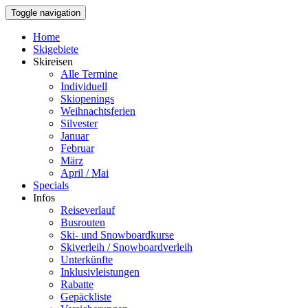
Toggle navigation
Home
Skigebiete
Skireisen
Alle Termine
Individuell
Skiopenings
Weihnachtsferien
Silvester
Januar
Februar
März
April / Mai
Specials
Infos
Reiseverlauf
Busrouten
Ski- und Snowboardkurse
Skiverleih / Snowboardverleih
Unterkünfte
Inklusivleistungen
Rabatte
Gepäckliste