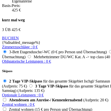
Eigenanreise
Basis-Preis:
425
€
kurz mal weg
3 ÜB
425
€
BUCHEN
{%disabled_message%}
Zimmerzuschläge
:
0
€
3-Bett Etagendusche/-WC (0 € pro Person und Übernachtung)
Übernachtung)
Mehrbettzimmer DU/WC Kat. A -> top class (40 
Obligatorische Leistungen
:
0
€
Skipass
2 Tage VIP-Skipass
für das gesamte Skigebiet Ischgl/ Samnaun (
(Aufpreis: 75 €)
3 Tage VIP-Skipass
für das gesamte Skigebiet 
Samstag) (Aufpreis: 135 €)
Optionale Leistungen
:
0
€
Abendessen am Anreise-/ Kennenlernabend
(Aufpreis: 20 €)
Zentral wohnen
:
0
€
Zentral wohnen (15 € pro Person und Übernachtung)