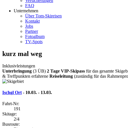
Versicherungen
FAQ
Unternehmen
Über Tom-Skireisen
Kontakt
Jobs
Partner
Fotoalbum
TV-Spots
kurz mal weg
Inklusivleistungen
Unterbringung
(3 ÜB)
2 Tage VIP-Skipass
für das gesamte Skigebi
& Treffpunkten
erfahrene
Reiseleitung
(zuständig für das Rahmenpro
Ischgl Ort
- 10.03. - 13.03.
Fahrt-Nr:
191
Skitage:
2/4
Busroute: