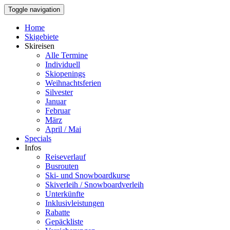
Toggle navigation
Home
Skigebiete
Skireisen
Alle Termine
Individuell
Skiopenings
Weihnachtsferien
Silvester
Januar
Februar
März
April / Mai
Specials
Infos
Reiseverlauf
Busrouten
Ski- und Snowboardkurse
Skiverleih / Snowboardverleih
Unterkünfte
Inklusivleistungen
Rabatte
Gepäckliste