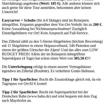
Skierfahrung) angeboten
(Wert: 185 €)
. Alle anderen können sich
auch gerne für diese Tour anmelden, bekommen aber keinen
Unterricht!
Easycarver + Schuhe
(für 4-8 Skitage) sind im Reisepreis
inbegriffen. Ersparnis gegenüber dem Vor-Ort-Verleih: bis zu
200 €
.
Keine Auszahlung bei Nichtinanspruchnahme! Zuzüglich
Einstellgebühren vor Ort! Kein Anspruch auf Full-Service.
Das Zillertal zählt zu den 5-Sterne-Skigebieten (höchste Bewertung)
mit 11 Skigebieten in einem Skipassverbund, 546 Pistenkm und
einem der größten Gletscher der Alpen! Und das alles zum LOW
BUDGET PREIS! Allein der im Reisepreis inbegriffene
Superskipass (4 Tage) hat schon einen Wert von
305,50 €
!!!
Die
Unterbringung
erfolgt in einem unserer Vertragshäuser
irgendwo im Zillertal (Roulette). Es verkehren Gratis-Skibusse.
Tipp 1 für Sparfüchse:
Bucht die Zusatzskitage gleich mit, da ein
Tagespass vor Ort 82 € kostet!
Tipp 2 für Sparfüchse:
Bucht ein Supersparticket bei der
Deutschen Bahn (www.bahn.de) und reist bequem mit dem Zug
nach Mayrhofen an.