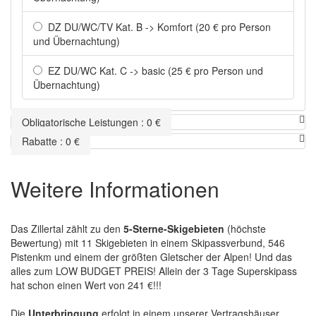
DZ DU/WC/TV Kat. B -> Komfort (20 € pro Person
und Übernachtung)
EZ DU/WC Kat. C -> basic (25 € pro Person und
Übernachtung)
Obligatorische Leistungen
:
0
€
Rabatte
:
0
€
Weitere Informationen
Das Zillertal zählt zu den
5-Sterne-Skigebieten
(höchste
Bewertung) mit 11 Skigebieten in einem Skipassverbund, 546
Pistenkm und einem der größten Gletscher der Alpen! Und das
alles zum LOW BUDGET PREIS! Allein der 3 Tage Superskipass
hat schon einen Wert von 241 €!!!
Die
Unterbringung
erfolgt in einem unserer Vertragshäuser