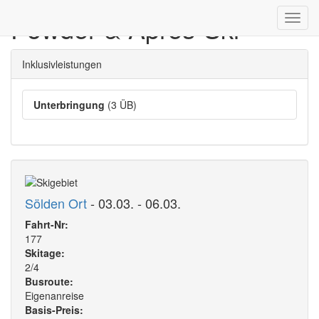
Powder & Après-Ski
Toggl
navig
Inklusivleistungen
Unterbringung
(3 ÜB)
Sölden Ort
- 03.03. - 06.03.
Fahrt-Nr:
177
Skitage:
2/4
Busroute:
Eigenanreise
Basis-Preis: