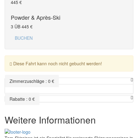
445
€
Powder & Après-Ski
3 ÜB
445
€
BUCHEN
Diese Fahrt kann noch nicht gebucht werden!
Zimmerzuschläge
:
0
€
Rabatte
:
0
€
Weitere Informationen
Tom-Skireisen ist ein Spezialist für preiswerte Skigruppenreisen in