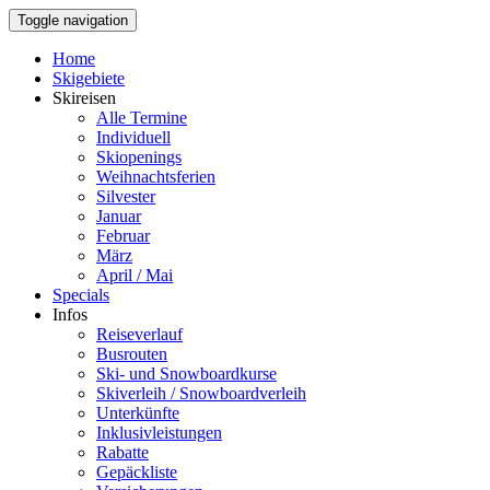
Toggle navigation
Home
Skigebiete
Skireisen
Alle Termine
Individuell
Skiopenings
Weihnachtsferien
Silvester
Januar
Februar
März
April / Mai
Specials
Infos
Reiseverlauf
Busrouten
Ski- und Snowboardkurse
Skiverleih / Snowboardverleih
Unterkünfte
Inklusivleistungen
Rabatte
Gepäckliste