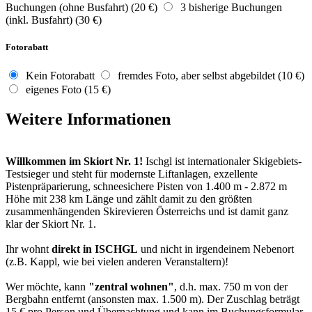
Buchungen (ohne Busfahrt) (20 €)
3 bisherige Buchungen
(inkl. Busfahrt) (30 €)
Fotorabatt
Kein Fotorabatt
fremdes Foto, aber selbst abgebildet (10 €)
eigenes Foto (15 €)
Weitere Informationen
Willkommen im Skiort Nr. 1!
Ischgl ist internationaler Skigebiets-
Testsieger und steht für modernste Liftanlagen, exzellente
Pistenpräparierung, schneesichere Pisten von 1.400 m - 2.872 m
Höhe mit 238 km Länge und zählt damit zu den größten
zusammenhängenden Skirevieren Österreichs und ist damit ganz
klar der Skiort Nr. 1.
Ihr wohnt
direkt in ISCHGL
und nicht in irgendeinem Nebenort
(z.B. Kappl, wie bei vielen anderen Veranstaltern)!
Wer möchte, kann
"zentral wohnen"
, d.h. max. 750 m von der
Bergbahn entfernt (ansonsten max. 1.500 m). Der Zuschlag beträgt
15 € pro Person und Übernachtung und kann im Buchungsformular