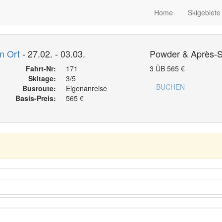
Home
Skigebiete
n Ort
- 27.02. - 03.03.
Powder & Après-S
Fahrt-Nr:
171
3 ÜB
565
€
Skitage:
3/5
BUCHEN
Busroute:
Eigenanreise
Basis-Preis:
565
€