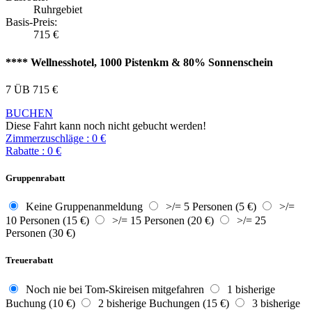
Ruhrgebiet
Basis-Preis:
715
€
**** Wellnesshotel, 1000 Pistenkm & 80% Sonnenschein
7 ÜB
715
€
BUCHEN
Diese Fahrt kann noch nicht gebucht werden!
Zimmerzuschläge
:
0
€
Rabatte
:
0
€
Gruppenrabatt
Keine Gruppenanmeldung
>/= 5 Personen (5 €)
>/=
10 Personen (15 €)
>/= 15 Personen (20 €)
>/= 25
Personen (30 €)
Treuerabatt
Noch nie bei Tom-Skireisen mitgefahren
1 bisherige
Buchung (10 €)
2 bisherige Buchungen (15 €)
3 bisherige