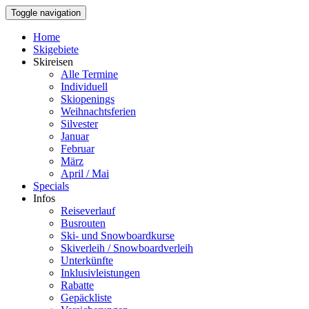
Toggle navigation
Home
Skigebiete
Skireisen
Alle Termine
Individuell
Skiopenings
Weihnachtsferien
Silvester
Januar
Februar
März
April / Mai
Specials
Infos
Reiseverlauf
Busrouten
Ski- und Snowboardkurse
Skiverleih / Snowboardverleih
Unterkünfte
Inklusivleistungen
Rabatte
Gepäckliste