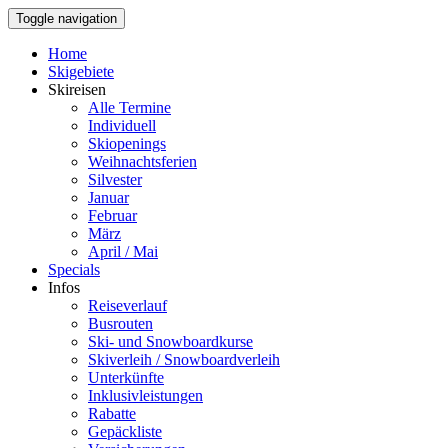
Toggle navigation
Home
Skigebiete
Skireisen
Alle Termine
Individuell
Skiopenings
Weihnachtsferien
Silvester
Januar
Februar
März
April / Mai
Specials
Infos
Reiseverlauf
Busrouten
Ski- und Snowboardkurse
Skiverleih / Snowboardverleih
Unterkünfte
Inklusivleistungen
Rabatte
Gepäckliste