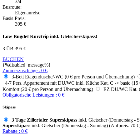
3/4
Busroute:
Eigenanreise
Basis-Preis:
395
€
Low Bugdet Kurztrip inkl. Gletscherskipass!
3 ÜB
395
€
BUCHEN
{%disabled_message%}
Zimmerzuschläge
:
0
€
3-Bett Etagendusche/-WC (0 € pro Person und Übernachtung)
4-7 Pers. Appartement mit DU/WC inkl. Küche Kat. C -> basic (15 
Komfort (20 € pro Person und Übernachtung)
EZ DU/WC Kat. C -
Obligatorische Leistungen
:
0
€
Skipass
3 Tage Zillertaler Superskipass
inkl. Gletscher (Donnerstag - S
Superskipass
inkl. Gletscher (Donnerstag - Sonntag) (Aufpreis: 70 €
Rabatte
:
0
€