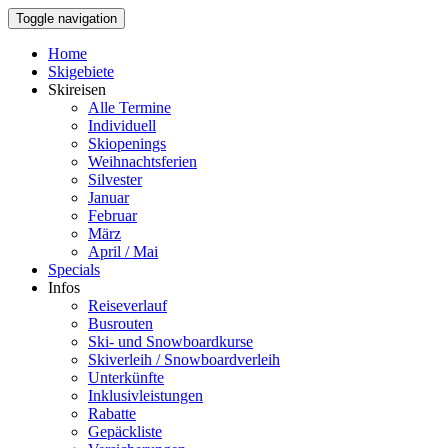
Toggle navigation
Home
Skigebiete
Skireisen
Alle Termine
Individuell
Skiopenings
Weihnachtsferien
Silvester
Januar
Februar
März
April / Mai
Specials
Infos
Reiseverlauf
Busrouten
Ski- und Snowboardkurse
Skiverleih / Snowboardverleih
Unterkünfte
Inklusivleistungen
Rabatte
Gepäckliste