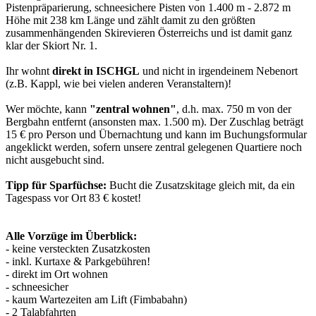
Pistenpräparierung, schneesichere Pisten von 1.400 m - 2.872 m
Höhe mit 238 km Länge und zählt damit zu den größten
zusammenhängenden Skirevieren Österreichs und ist damit ganz
klar der Skiort Nr. 1.
Ihr wohnt
direkt in ISCHGL
und nicht in irgendeinem Nebenort
(z.B. Kappl, wie bei vielen anderen Veranstaltern)!
Wer möchte, kann
"zentral wohnen"
, d.h. max. 750 m von der
Bergbahn entfernt (ansonsten max. 1.500 m). Der Zuschlag beträgt
15 € pro Person und Übernachtung und kann im Buchungsformular
angeklickt werden, sofern unsere zentral gelegenen Quartiere noch
nicht ausgebucht sind.
Tipp für Sparfüchse:
Bucht die Zusatzskitage gleich mit, da ein
Tagespass vor Ort 83 € kostet!
Alle Vorzüge im Überblick:
- keine versteckten Zusatzkosten
- inkl. Kurtaxe & Parkgebühren!
- direkt im Ort wohnen
- schneesicher
- kaum Wartezeiten am Lift (Fimbabahn)
- 2 Talabfahrten