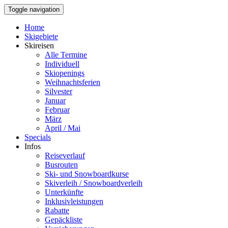
Toggle navigation
Home
Skigebiete
Skireisen
Alle Termine
Individuell
Skiopenings
Weihnachtsferien
Silvester
Januar
Februar
März
April / Mai
Specials
Infos
Reiseverlauf
Busrouten
Ski- und Snowboardkurse
Skiverleih / Snowboardverleih
Unterkünfte
Inklusivleistungen
Rabatte
Gepäckliste