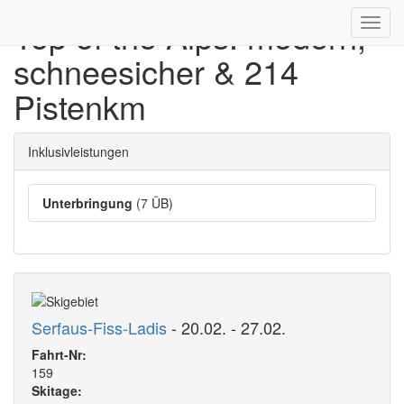
Top of the Alps: modern,
Toggl
navig
schneesicher & 214
Pistenkm
Inklusivleistungen
Unterbringung
(7 ÜB)
Serfaus-Fiss-Ladis
- 20.02. - 27.02.
Fahrt-Nr:
159
Skitage: