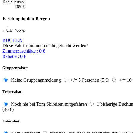
Basis-Preis:
765
€
Fasching in den Bergen
7 ÜB
765
€
BUCHEN
Diese Fahrt kann noch nicht gebucht werden!
Zimmerzuschläge
:
0
€
Rabatte
:
0
€
Gruppenrabatt
Keine Gruppenanmeldung
>/= 5 Personen (5 €)
>/= 10 
Treuerabatt
Noch nie bei Tom-Skireisen mitgefahren
1 bisherige Buchun
(30 €)
Fotorabatt