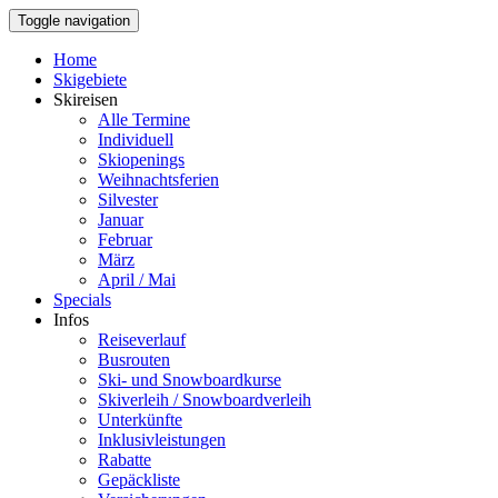
Toggle navigation
Home
Skigebiete
Skireisen
Alle Termine
Individuell
Skiopenings
Weihnachtsferien
Silvester
Januar
Februar
März
April / Mai
Specials
Infos
Reiseverlauf
Busrouten
Ski- und Snowboardkurse
Skiverleih / Snowboardverleih
Unterkünfte
Inklusivleistungen
Rabatte
Gepäckliste