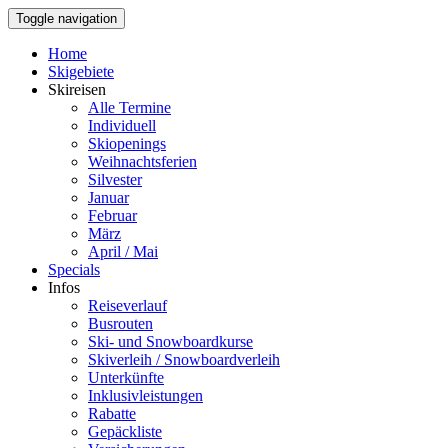
Toggle navigation
Home
Skigebiete
Skireisen
Alle Termine
Individuell
Skiopenings
Weihnachtsferien
Silvester
Januar
Februar
März
April / Mai
Specials
Infos
Reiseverlauf
Busrouten
Ski- und Snowboardkurse
Skiverleih / Snowboardverleih
Unterkünfte
Inklusivleistungen
Rabatte
Gepäckliste