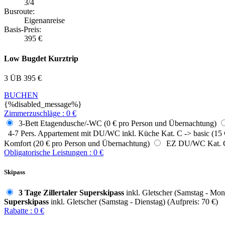
3/4
Busroute:
Eigenanreise
Basis-Preis:
395
€
Low Bugdet Kurztrip
3 ÜB
395
€
BUCHEN
{%disabled_message%}
Zimmerzuschläge
:
0
€
3-Bett Etagendusche/-WC (0 € pro Person und Übernachtung)
4-7 Pers. Appartement mit DU/WC inkl. Küche Kat. C -> basic (15 
Komfort (20 € pro Person und Übernachtung)
EZ DU/WC Kat. C -
Obligatorische Leistungen
:
0
€
Skipass
3 Tage Zillertaler Superskipass
inkl. Gletscher (Samstag - Mont
Superskipass
inkl. Gletscher (Samstag - Dienstag) (Aufpreis: 70 €)
Rabatte
:
0
€