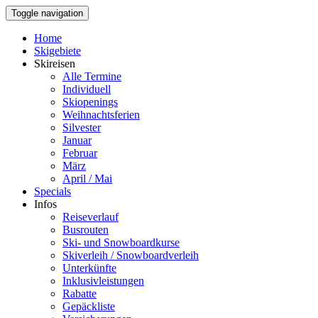
Toggle navigation
Home
Skigebiete
Skireisen
Alle Termine
Individuell
Skiopenings
Weihnachtsferien
Silvester
Januar
Februar
März
April / Mai
Specials
Infos
Reiseverlauf
Busrouten
Ski- und Snowboardkurse
Skiverleih / Snowboardverleih
Unterkünfte
Inklusivleistungen
Rabatte
Gepäckliste