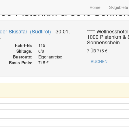
1000 Pistenkm & 80% Sonne
Home
Skigebiete
er Skisafari (Südtirol)
- 30.01. -
**** Wellnesshotel
.
1000 Pistenkm &
Sonnenschein
Fahrt-Nr:
115
7 ÜB
715
€
Skitage:
0/8
Busroute:
Eigenanreise
BUCHEN
Basis-Preis:
715
€