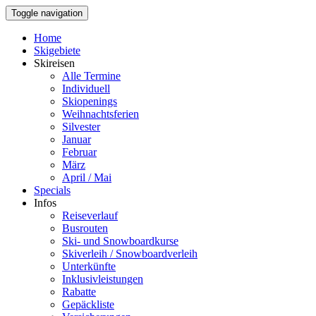
Toggle navigation
Home
Skigebiete
Skireisen
Alle Termine
Individuell
Skiopenings
Weihnachtsferien
Silvester
Januar
Februar
März
April / Mai
Specials
Infos
Reiseverlauf
Busrouten
Ski- und Snowboardkurse
Skiverleih / Snowboardverleih
Unterkünfte
Inklusivleistungen
Rabatte
Gepäckliste