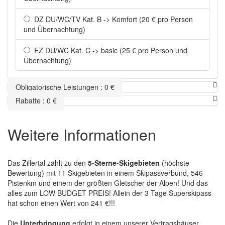
DZ DU/WC/TV Kat. B -> Komfort (20 € pro Person
und Übernachtung)
EZ DU/WC Kat. C -> basic (25 € pro Person und
Übernachtung)
Obligatorische Leistungen
:
0
€
Rabatte
:
0
€
Weitere Informationen
Das Zillertal zählt zu den
5-Sterne-Skigebieten
(höchste
Bewertung) mit 11 Skigebieten in einem Skipassverbund, 546
Pistenkm und einem der größten Gletscher der Alpen! Und das
alles zum LOW BUDGET PREIS! Allein der 3 Tage Superskipass
hat schon einen Wert von 241 €!!!
Die
Unterbringung
erfolgt in einem unserer Vertragshäuser