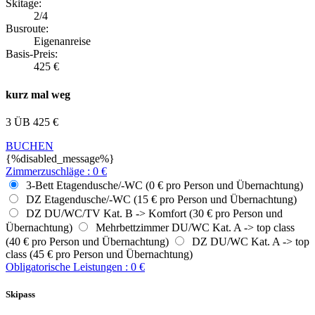
Skitage:
2/4
Busroute:
Eigenanreise
Basis-Preis:
425
€
kurz mal weg
3 ÜB
425
€
BUCHEN
{%disabled_message%}
Zimmerzuschläge
:
0
€
3-Bett Etagendusche/-WC (0 € pro Person und Übernachtung)
DZ Etagendusche/-WC (15 € pro Person und Übernachtung)
DZ DU/WC/TV Kat. B -> Komfort (30 € pro Person und
Übernachtung)
Mehrbettzimmer DU/WC Kat. A -> top class
(40 € pro Person und Übernachtung)
DZ DU/WC Kat. A -> top
class (45 € pro Person und Übernachtung)
Obligatorische Leistungen
:
0
€
Skipass