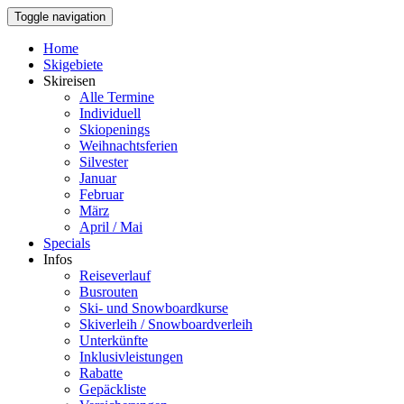
Toggle navigation
Home
Skigebiete
Skireisen
Alle Termine
Individuell
Skiopenings
Weihnachtsferien
Silvester
Januar
Februar
März
April / Mai
Specials
Infos
Reiseverlauf
Busrouten
Ski- und Snowboardkurse
Skiverleih / Snowboardverleih
Unterkünfte
Inklusivleistungen
Rabatte
Gepäckliste