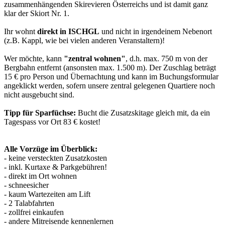
zusammenhängenden Skirevieren Österreichs und ist damit ganz
klar der Skiort Nr. 1.
Ihr wohnt
direkt in ISCHGL
und nicht in irgendeinem Nebenort
(z.B. Kappl, wie bei vielen anderen Veranstaltern)!
Wer möchte, kann
"zentral wohnen"
, d.h. max. 750 m von der
Bergbahn entfernt (ansonsten max. 1.500 m). Der Zuschlag beträgt
15 € pro Person und Übernachtung und kann im Buchungsformular
angeklickt werden, sofern unsere zentral gelegenen Quartiere noch
nicht ausgebucht sind.
Tipp für Sparfüchse:
Bucht die Zusatzskitage gleich mit, da ein
Tagespass vor Ort 83 € kostet!
Alle Vorzüge im Überblick:
- keine versteckten Zusatzkosten
- inkl. Kurtaxe & Parkgebühren!
- direkt im Ort wohnen
- schneesicher
- kaum Wartezeiten am Lift
- 2 Talabfahrten
- zollfrei einkaufen
- andere Mitreisende kennenlernen