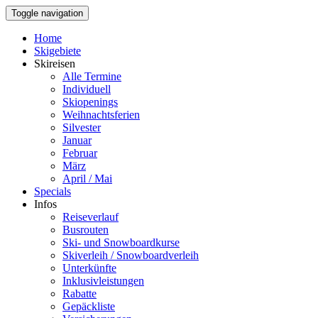
Toggle navigation
Home
Skigebiete
Skireisen
Alle Termine
Individuell
Skiopenings
Weihnachtsferien
Silvester
Januar
Februar
März
April / Mai
Specials
Infos
Reiseverlauf
Busrouten
Ski- und Snowboardkurse
Skiverleih / Snowboardverleih
Unterkünfte
Inklusivleistungen
Rabatte
Gepäckliste