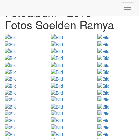
Fotoalbum - 2015
Toggl
navig
Fotos Soelden Ramya