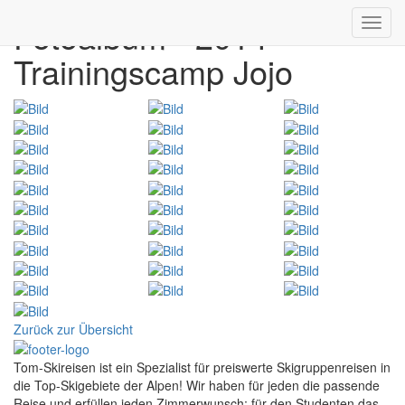
Fotoalbum - 2014
Toggl
navig
Trainingscamp Jojo
Zurück zur Übersicht
Tom-Skireisen ist ein Spezialist für preiswerte Skigruppenreisen in
die Top-Skigebiete der Alpen! Wir haben für jeden die passende
Reise und erfüllen jeden Zimmerwunsch; für den Studenten das