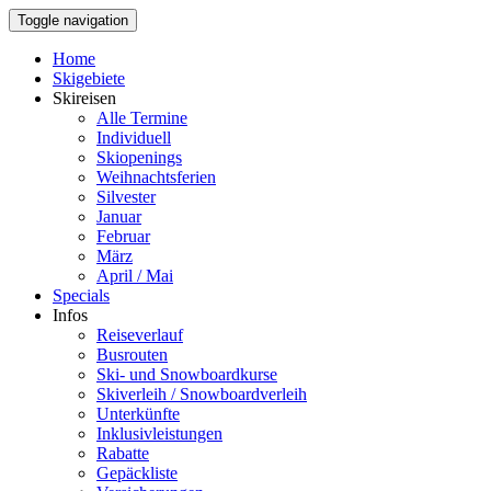
Toggle navigation
Home
Skigebiete
Skireisen
Alle Termine
Individuell
Skiopenings
Weihnachtsferien
Silvester
Januar
Februar
März
April / Mai
Specials
Infos
Reiseverlauf
Busrouten
Ski- und Snowboardkurse
Skiverleih / Snowboardverleih
Unterkünfte
Inklusivleistungen
Rabatte
Gepäckliste