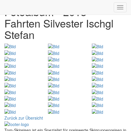
Fotoalbum - 2013
Toggl
navig
Fahrten Silvester Ischgl
Stefan
Zurück zur Übersicht
Tom-Skireisen ist ein Spezialist für preiswerte Skigruppenreisen in