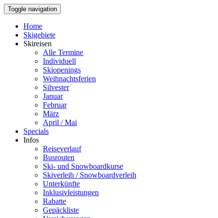
Toggle navigation
Home
Skigebiete
Skireisen
Alle Termine
Individuell
Skiopenings
Weihnachtsferien
Silvester
Januar
Februar
März
April / Mai
Specials
Infos
Reiseverlauf
Busrouten
Ski- und Snowboardkurse
Skiverleih / Snowboardverleih
Unterkünfte
Inklusivleistungen
Rabatte
Gepäckliste