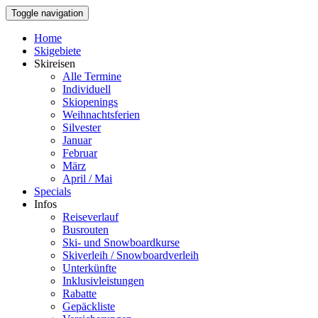
Toggle navigation
Home
Skigebiete
Skireisen
Alle Termine
Individuell
Skiopenings
Weihnachtsferien
Silvester
Januar
Februar
März
April / Mai
Specials
Infos
Reiseverlauf
Busrouten
Ski- und Snowboardkurse
Skiverleih / Snowboardverleih
Unterkünfte
Inklusivleistungen
Rabatte
Gepäckliste