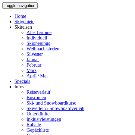
Toggle navigation
Home
Skigebiete
Skireisen
Alle Termine
Individuell
Skiopenings
Weihnachtsferien
Silvester
Januar
Februar
März
April / Mai
Specials
Infos
Reiseverlauf
Busrouten
Ski- und Snowboardkurse
Skiverleih / Snowboardverleih
Unterkünfte
Inklusivleistungen
Rabatte
Gepäckliste