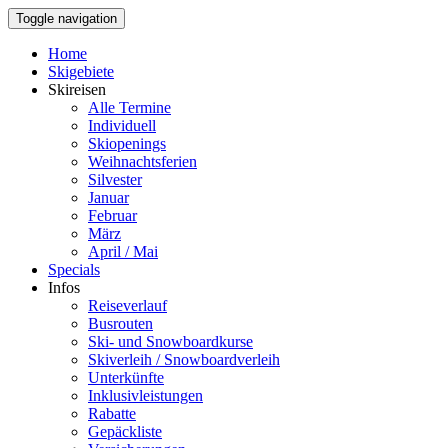
Toggle navigation
Home
Skigebiete
Skireisen
Alle Termine
Individuell
Skiopenings
Weihnachtsferien
Silvester
Januar
Februar
März
April / Mai
Specials
Infos
Reiseverlauf
Busrouten
Ski- und Snowboardkurse
Skiverleih / Snowboardverleih
Unterkünfte
Inklusivleistungen
Rabatte
Gepäckliste